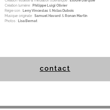
Création visuelle & médiation scientifique :
Elodie Darquié
Création lumière :
Philippe Luigi Olivier
Régie son :
Leny Vinceslas
&
Nclas Dubois
Musique originale :
Samuel Havard
&
Ronan Martin
Photos :
Lisa Bernat
contact